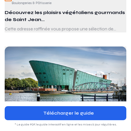
Boulangeries & Pâtisserie
Découvrez les plaisirs végétaliens gourmands
de Saint Jean…
Cette adresse raffinée vous propose une sélection de
créations végétaliennes, des pâtisseries délicieuses aux
desserts savoureux, le tout accompagné de cafés de
spécialité. Un endroit où se rencontrent bien-être et
gourmandise, offrant une atmosphère moderne et
conviviale, idéale pour les amateurs de douceurs.
Télécharger le guide
* Le guide PDF, le guide interactif en ligne et les mises à jour régulières.