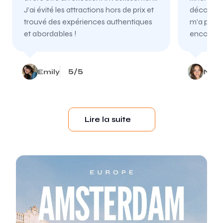
J’ai évité les attractions hors de prix et
découvrir
trouvé des expériences authentiques
m’a permi
et abordables !
encore pl
5/5
Emily
Nata
Item
1
Lire la suite
of
4