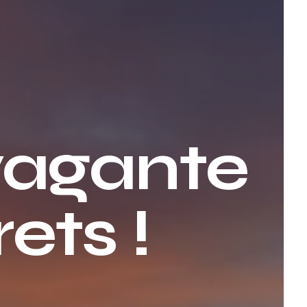
avagante
ets !