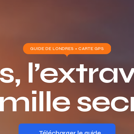
GUIDE DE LONDRES + CARTE GPS
, l’extr
mille secr
Télécharger le guide