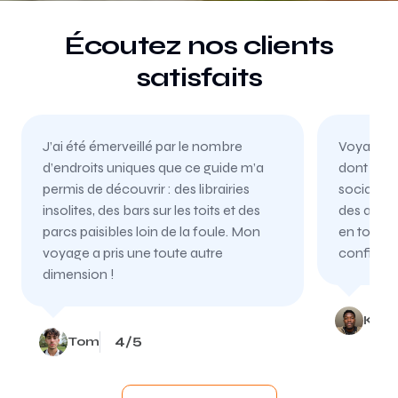
Écoutez nos clients
satisfaits
J’ai été émerveillé par le nombre
Voyageant
d’endroits uniques que ce guide m’a
dont ce g
permis de découvrir : des librairies
sociaux, 
insolites, des bars sur les toits et des
des avent
parcs paisibles loin de la foule. Mon
en toute s
voyage a pris une toute autre
confiance
dimension !
Kevi
4/5
Tom
Item
1